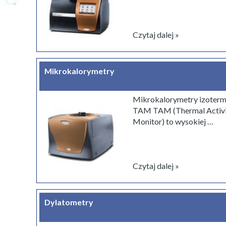
Badania wytrzymałości materiałów i produktów
energetyka
Sprzęt do przygotowania próbek
Petrochemia
Wzbudniki drgań i systemy wibracyjne
Produkcja wody i oczyszczanie śc
Czytaj dalej »
Kamery szybkie
Elektronika i AGD
Systemy do badań ogniowych
Tworzywa sztuczne i kompozyty
Testy fizykochemiczne
Włókiennictwo, papiernictwo i pr
Mikrokalorymetry
Cyfrowa korelacja obrazu
Żywność
Laserowa szerografia NDT
Mikrokalorymetry izoterm
Aparaty do badań na zwierzętach
TAM TAM (Thermal Activ
Monitor) to wysokiej …
Czytaj dalej »
Dylatometry