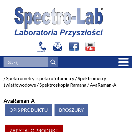
Przeskocz do treści
/
Spektrometry i spektrofotometry
/
Spektrometry
światłowodowe
/
Spektroskopia Ramana
/
AvaRaman-A
AvaRaman-A
OPIS PRODUKTU
BROSZURY
ZAPYTAJ O PRODUKT