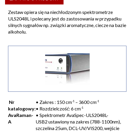
Zestaw opiera się na niechłodzonym spektrometrze
ULS2048L i polecany jest do zastosowania w przypadku
silnych sygnałów np. związki aromatyczne, ciecze na bazie
alkoholu.
Nr
• Zakres : 150 cm
-1
– 3600 cm
-1
katalogowy:
• Rozdzielczość: 6 cm
-1
AvaRaman-
• Spektrometr AvaSpec-ULS2048L-
A
USB2 ustawiony na zakres (788-1100nm),
szczelina 25um, DCL-UV/VIS200, wejście